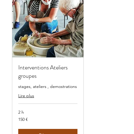
Interventions Ateliers
groupes
stages, ateliers , demostrations
Lire plus
2 h
150
150 €
euros