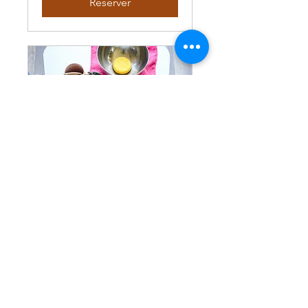
Réserver
Visite et
démonstrastration à
l'atelier
Venez visiter l'atelier et