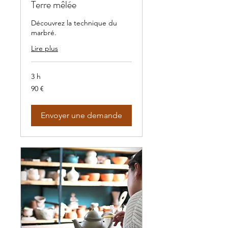
Terre mêlée
Découvrez la technique du
marbré.
Lire plus
3 h
90
90 €
euros
Envoyer une demande