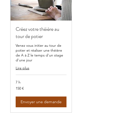
Créez votre théière au
tour de potier
Venez vous initier au tour de
potier et réaliser une théière
de A à Z le temps d'un stage
d'une jour
Lire plus
7 h
150
150 €
euros
Envoyer une demande