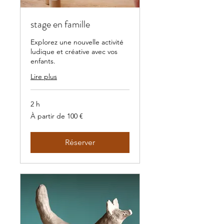
stage en famille
Explorez une nouvelle activité
ludique et créative avec vos
enfants.
Lire plus
2 h
À
À partir de 100 €
partir
de
100
euros
Réserver