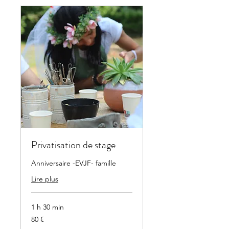
Privatisation de stage
Anniversaire -EVJF- famille
Lire plus
1 h 30 min
80
80 €
euros