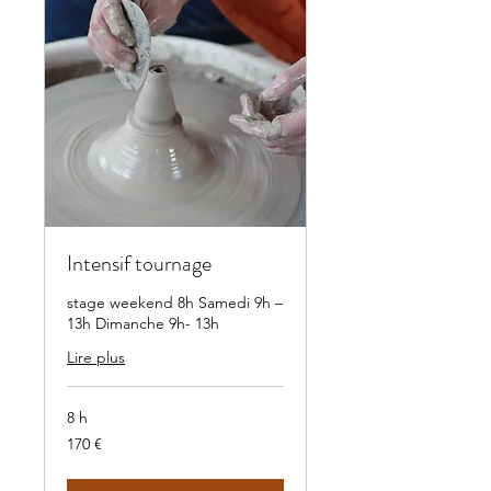
Intensif tournage
stage weekend 8h Samedi 9h –
13h Dimanche 9h- 13h
Lire plus
8 h
170
170 €
euros