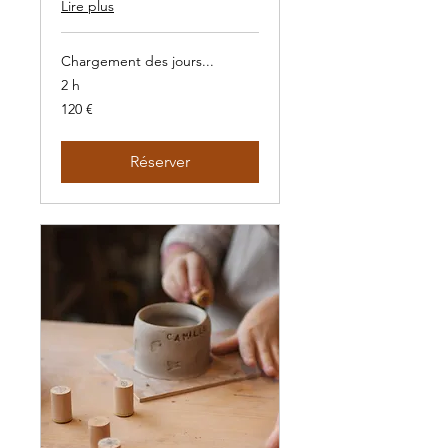
Lire plus
Chargement des jours...
2 h
120
120 €
euros
Réserver