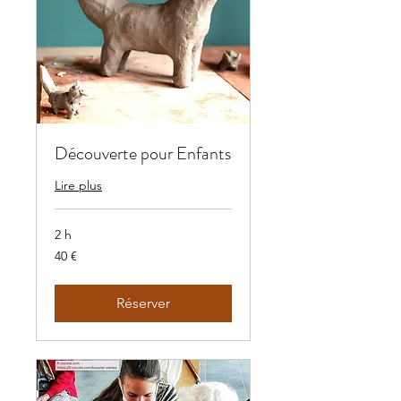
Découverte pour Enfants
Lire plus
2 h
40
40 €
euros
Réserver