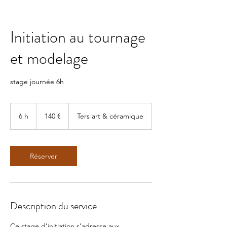
Initiation au tournage
et modelage
140
euros
6 h
6
140 €
Ters art & céramique
h
Réserver
Description du service
Ce stage d’initiation s’adresse aux