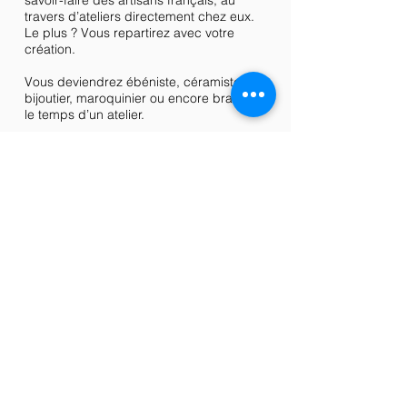
savoir-faire des artisans français, au
travers d’ateliers directement chez eux.
Le plus ? Vous repartirez avec votre
création.
Vous deviendrez ébéniste, céramiste,
bijoutier, maroquinier ou encore brasseur
le temps d’un atelier.
funbooker
Funbooker est le site leader de