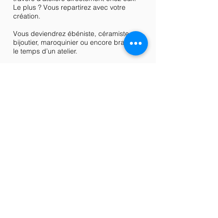
Le plus ? Vous repartirez avec votre
création.
Vous deviendrez ébéniste, céramiste,
bijoutier, maroquinier ou encore brasseur
le temps d’un atelier.
funbooker
Funbooker est le site leader de
réservation en ligne dédié aux activités
de loisirs en France.