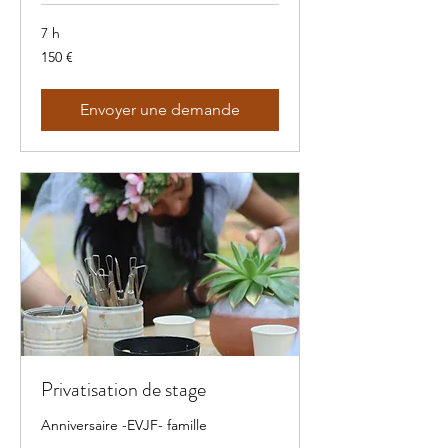
7 h
150
150 €
euros
Envoyer une demande
Privatisation de stage
Anniversaire -EVJF- famille