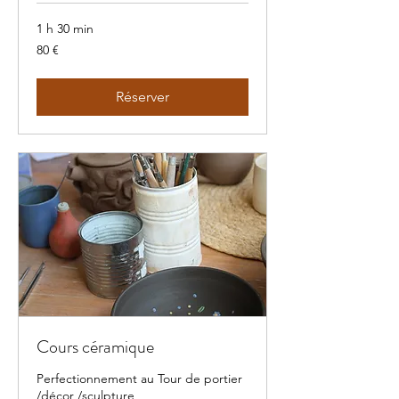
1 h 30 min
80
80 €
euros
Réserver
Cours céramique
Perfectionnement au Tour de portier
/décor /sculpture