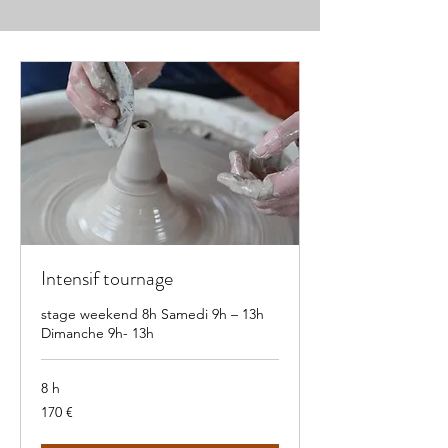
Intensif tournage
stage weekend 8h Samedi 9h – 13h
Dimanche 9h- 13h
8 h
170
170 €
euros