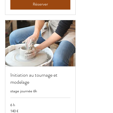
Réserver
Initiation au tournage et
modelage
stage journée 6h
6 h
140
140 €
euros