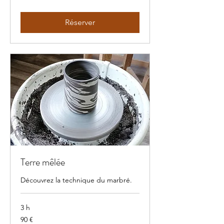
Réserver
Terre mêlée
Découvrez la technique du marbré.
3 h
90
90 €
euros