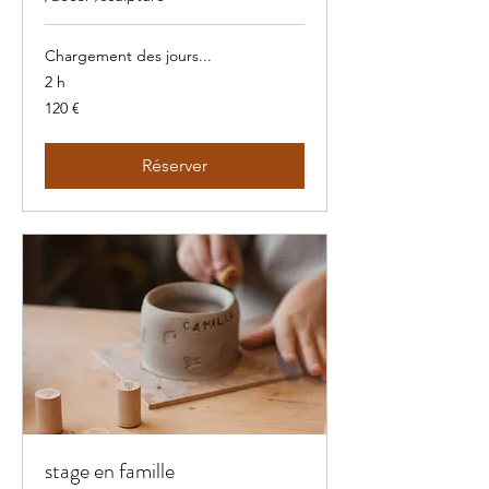
Chargement des jours...
2 h
120
120 €
euros
Réserver
stage en famille