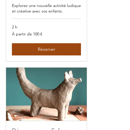
Explorez une nouvelle activité ludique
et créative avec vos enfants.
2 h
À
À partir de 100 €
partir
de
100
euros
Réserver