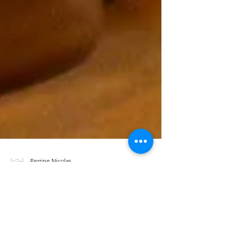
Perrine Nicolas
11 nov. 2024
3 min de lecture
Le modelage en poterie : vous saurez
tout