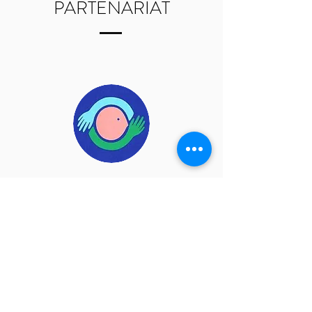
PARTENARIAT
wecandoo
Wecandoo propose de découvrir les
savoir-faire des artisans français, au
travers d’ateliers directement chez eux.
Le plus ? Vous repartirez avec votre
création.
Vous deviendrez ébéniste, céramiste,
bijoutier, maroquinier ou encore brasseur