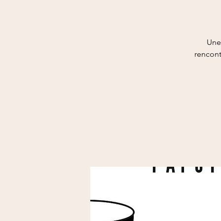
Une 
rencon