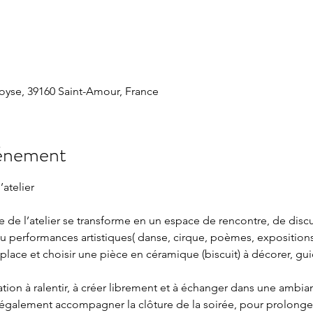
oyse, 39160 Saint-Amour, France
vénement
atelier
se de l’atelier se transforme en un espace de rencontre, de discu
erformances artistiques( danse, cirque, poèmes, expositions
 place et choisir une pièce en céramique (biscuit) à décorer, g
tion à ralentir, à créer librement et à échanger dans une ambia
ra également accompagner la clôture de la soirée, pour prolon