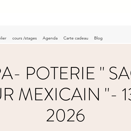
lier
cours /stages
Agenda
Carte cadeau
Blog
PA- POTERIE " S
 MEXICAIN "- 1
2026