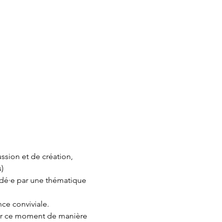
ssion et de création, 
)
uidé·e par une thématique 
nce conviviale.
ger ce moment de manière 