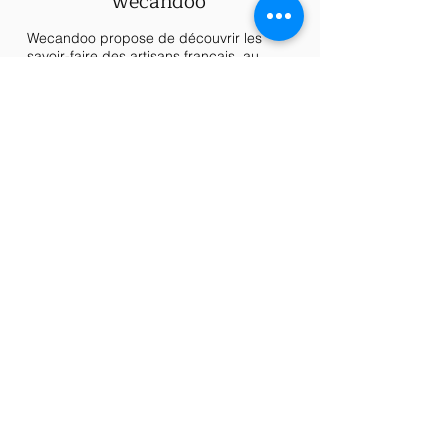
wecandoo
Wecandoo propose de découvrir les
savoir-faire des artisans français, au
travers d’ateliers directement chez eux.
Le plus ? Vous repartirez avec votre
création.
Vous deviendrez ébéniste, céramiste,
bijoutier, maroquinier ou encore brasseur
le temps d’un atelier.